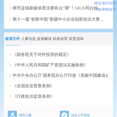
建设项目招标
师市这场新媒体普法赛有点“潮”！141人同台PK，法治知识这样“破圈”入心
投标举报投诉
第十一届“创客中国”新疆中小企业创新创业大赛乌鲁木齐市选拔赛举行
政策文件
人事信息
政策解读
机构设置
权责清单
《国务院关于对外投资的规定》
《中华人民共和国矿产资源法实施条例》
2026-07-17
中共中央办公厅 国务院办公厅印发《美丽中国建设成效
2026-06-18
《全国农业普查条例》
2026-05-18
《行政执法监督条例》
2026-04-16
2026-03-16
领导之窗
信息公开指南