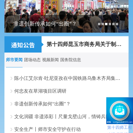
非遗创新传承如何“出圈”？
关于2026年第十四师昆玉市事业单位面向师市...
第十四师昆玉市商务局关于制作农特产品宣传...
师市要闻
团场动态
视频新闻
国务院信息
陈小江艾尔肯·吐尼亚孜在中国铁路乌鲁木齐局集团走访调研
何忠友在草湖项目区调研
非遗创新传承如何“出圈”？
文化润疆 非遗添彩丨尺量戈壁山河，情铸兵团伟业
第十四师工程
安全生产丨师市安全守护在行动