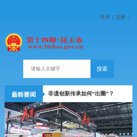
登录
|
注册
|
搜索
陈小江艾尔肯·吐尼亚孜在中国铁路乌鲁木齐局集团走访...
非遗创新传承如何“出圈”？