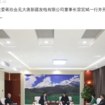
-10
政委蒋欣会见大唐新疆发电有限公司董事长雷宏斌一行并
见。