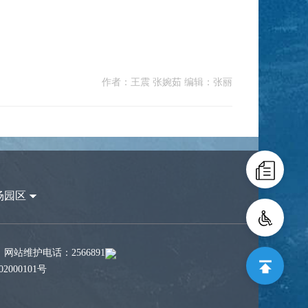
作者：王震 张婉茹 编辑：张丽
场园区
站维护电话：2566891
2000101号