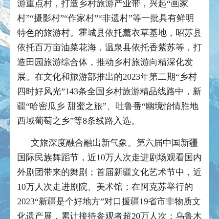
游重点村，打造乡村旅游产业带，兴起“画家
村”“摄影村”“作家村”“非遗村”等一批具有鲜明
特色的旅游村。霍城县依托薰衣草基地，昭苏县
依托百万亩油菜花海，温泉县依托香紫苏等，打
造田园旅游综合体，推动乡村旅游向精深化发
展。在文化和旅游部推出的2023年第二期“乡村
四时好风光”143条全国乡村旅游精品线路中，新
疆“哈密瓜乡 甜蜜之旅”、吐鲁番“幽境怡情胜地
西域葡萄之乡”等8条线路入选。
文旅深度融合融出新气象。第六届中国新疆
国际民族舞蹈节，近10万人次走进剧场观看国内
外剧团带来的舞剧；首届新疆文化艺术节中，近
10万人次走进剧院、美术馆；在阿克苏举行的
2023“新疆是个好地方”对口援疆19省市非物质文
化遗产展，累计接待参观者超20万人次；乌鲁木