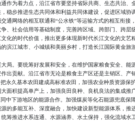
融通作为着力点，沿江省市要坚持省际共商、生态共治、
性，稳步推进生态共同体和利益共同体建设，促进区域协
交通网络的相互联通和“公水铁”等运输方式的相互衔接
竞争、社会信用等基础制度，完善跨区域、跨部门、跨层
江文化的时代价值，推出更多体现新时代长江文化的文艺
涵的滨江城市、小城镇和美丽乡村，打造长江国际黄金旅
展大局。要统筹好发展和安全，在维护国家粮食安全、能
安作出贡献。沿江省市无论是粮食主产区还是主销区、产
步把永久基本农田建成高标准农田，加强农业种质资源保
到大面积提高单产上，加强良田良种、良机良法的集成推
区同中下游地区的能源合作。加强煤炭等化石能源兜底保
能源的多能互补、深度融合，加快建设新型能源体系，推
，统筹推进水系连通、水源涵养、水土保持，强化流域水