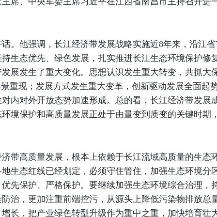
国家主席、中央军委主席习近平在江西省南昌市主持召开进
讲话。他强调，长江经济带发展战略实施近8年来，沿江省
坚持生态优先、绿色发展，扎实推进长江生态环境保护修
带发展发生了重大变化。思想认识发生重大转变，共抓大
美景重现；发展方式发生重大变革，创新驱动发展全面起
位对内对外开放态势加速形成。总的看，长江经济带发展
态环境保护和高质量发展正处于由量变到质变的关键时期
经济带高质量发展，根本上依赖于长江流域高质量的生态
各地生态红线已经划定，必须守住管住，加强生态环境分
，优先保护、严格保护。要继续加强生态环境综合治理，
防治，更加注重前端控污，从源头上降低污染物排放总量
、增长，把产业绿色转型升级作为重中之重，加快培育壮