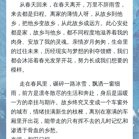
从春天回来，在春天离开，万里不辞雨雪，
来去都是归程。离家的薄情人呀，从故乡到他
乡，把他乡变故乡，从此故乡成远方。此心安处
都是家，故乡与他乡，都不同程度地滋养着我的
肉身、安放了我的灵魂。亲情岁月匆匆，生命里
的过往未来，历经现实与梦想的剥夺馈赠，我们
都会沐浴着春光发芽开花，努力长成我们想要的
模样。
走在春风里，碾碎一路冰雪，飘洒一窗细
雨，前方是凛冬散尽的生活和奔赴，身后是温暖
一方的牵挂与期许。故乡终究又变成一个车窗外
的城市，情绪挂满新生的枝桠，离别在塞满的车
厢里开出花，能带走的只有挥不去的儿时记忆和
渗透于骨血的乡愁。