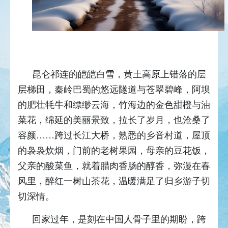
昆仑祁连的皑皑白雪，黄土高原上错落的层
层梯田，秦岭巴蜀的悠远隧道与苍翠碧峰，阿坝
的肥壮牦牛和缥缈云海，竹海边的金色甜橙与油
菜花，绵延的美丽景致，拉长了岁月，也沧桑了
容颜……跨过长江大桥，熟悉的乡音村道，屋顶
的袅袅炊烟，门前的老树果园，母亲的豆花饭，
父亲的酸菜鱼，就着腊肉香肠的醇香，弥漫在春
风里，醉红一树山茶花，温暖满足了归乡游子切
切深情。
回家过年，是刻在中国人骨子里的期盼，跨