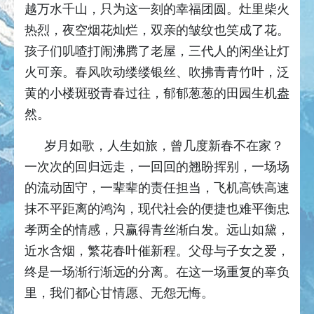
越万水千山，只为这一刻的幸福团圆。灶里柴火
热烈，夜空烟花灿烂，双亲的皱纹也笑成了花。
孩子们叽喳打闹沸腾了老屋，三代人的闲坐让灯
火可亲。春风吹动缕缕银丝、吹拂青青竹叶，泛
黄的小楼斑驳青春过往，郁郁葱葱的田园生机盎
然。
岁月如歌，人生如旅，曾几度新春不在家？
一次次的回归远走，一回回的翘盼挥别，一场场
的流动固守，一辈辈的责任担当，飞机高铁高速
抹不平距离的鸿沟，现代社会的便捷也难平衡忠
孝两全的情感，只赢得青丝渐白发。远山如黛，
近水含烟，繁花春叶催新程。父母与子女之爱，
终是一场渐行渐远的分离。在这一场重复的辜负
里，我们都心甘情愿、无怨无悔。