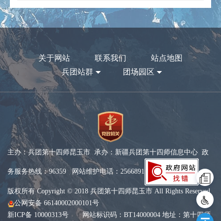
关于网站
联系我们
站点地图
兵团站群
团场园区
主办：兵团第十四师昆玉市 承办：新疆兵团第十四师信息中心 政
务服务热线：96359 网站维护电话：2566891
版权所有 Copyright © 2018 兵团第十四师昆玉市 All Rights Reserved
公网安备 66140002000101号
新ICP备 10000313号
网站标识码：BT14000004 地址：第十四师