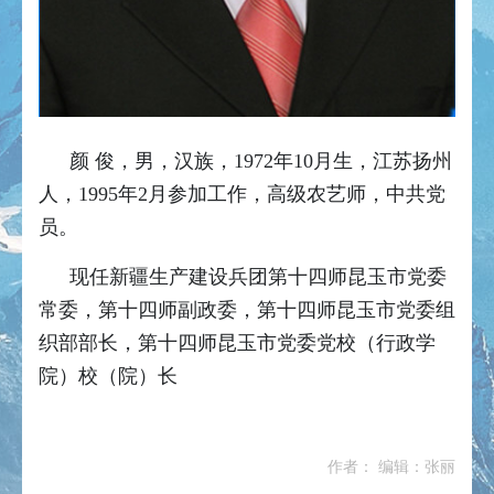
颜 俊，男，汉族，1972年10月生，江苏扬州
人，1995年2月参加工作，高级农艺师，中共党
员。
现任新疆生产建设兵团第十四师昆玉市党委
常委，第十四师副政委，第十四师昆玉市党委组
织部部长，第十四师昆玉市党委党校（行政学
院）校（院）长
作者： 编辑：张丽