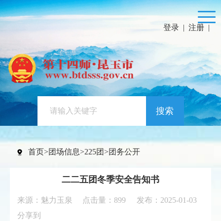
登录
|
注册
|
搜索
首页
>
团场信息
>
225团
>
团务公开
二二五团冬季安全告知书
来源：魅力玉泉 点击量：
899
发布：2025-01-03
分享到