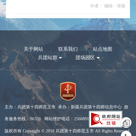
作者： 编辑：张丽
关于网站
联系我们
站点地图
兵团站群
团场园区
主办：兵团第十四师昆玉市 承办：新疆兵团第十四师信息中心 政
务服务热线：96359 网站维护电话：2566891
版权所有 Copyright © 2018 兵团第十四师昆玉市 All Rights Reserved