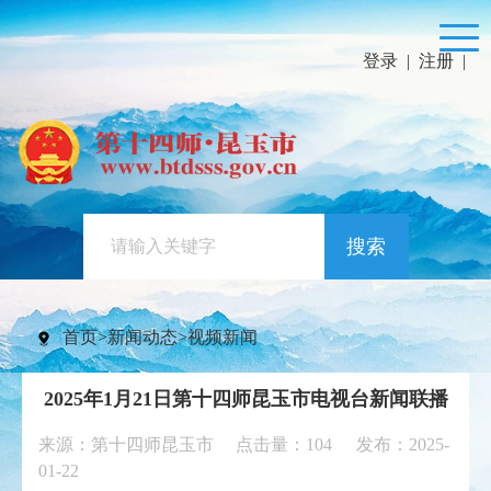
登录
|
注册
|
搜索
首页
>
新闻动态
>
视频新闻
2025年1月21日第十四师昆玉市电视台新闻联播
来源：第十四师昆玉市 点击量：
104
发布：2025-
01-22