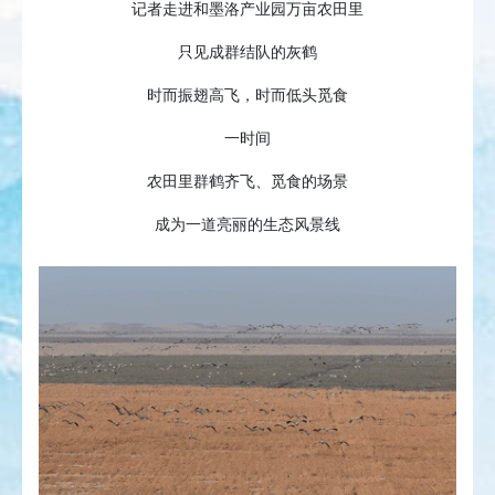
记者走进和墨洛产业园万亩农田里
只见成群结队的灰鹤
时而振翅高飞，时而低头觅食
一时间
农田里群鹤齐飞、觅食的场景
成为一道亮丽的生态风景线