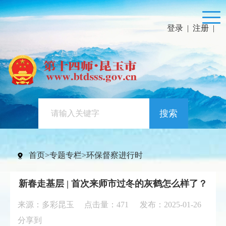
登录
|
注册
|
搜索
首页
>
专题专栏
>
环保督察进行时
新春走基层 | 首次来师市过冬的灰鹤怎么样了？
来源：多彩昆玉 点击量：
471
发布：2025-01-26
分享到