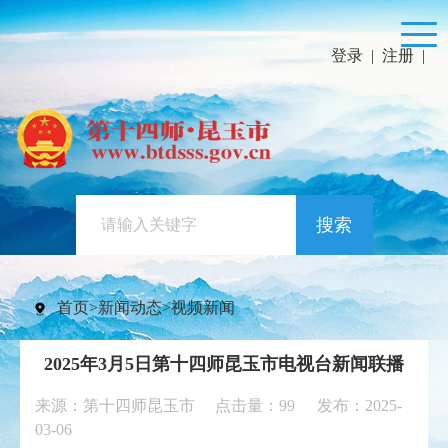
登录
|
注册
|
搜索
首页
>
新闻动态
>
视频新闻
2025年3月5日第十四师昆玉市电视台新闻联播
来源：第十四师昆玉市 点击量：
99
发布：2025-
03-06