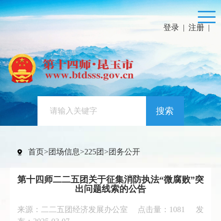
登录
|
注册
|
搜索
首页
>
团场信息
>
225团
>
团务公开
第十四师二二五团关于征集消防执法“微腐败”突
出问题线索的公告
来源：二二五团经济发展办公室 点击量：
1081
发