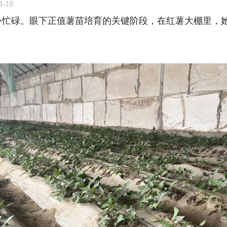
-18
外忙碌。眼下正值薯苗培育的关键阶段，在红薯大棚里，