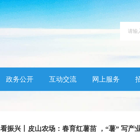
政务公开
互动交流
网上服务
 看振兴丨皮山农场：春育红薯苗 ，“薯” 写产