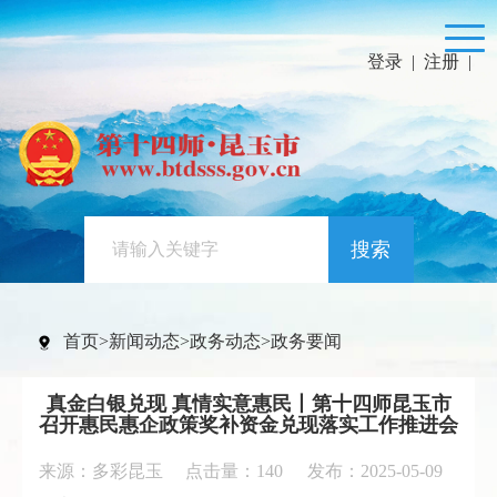
登录
|
注册
|
搜索
首页
>
新闻动态
>
政务动态
>
政务要闻
真金白银兑现 真情实意惠民丨第十四师昆玉市
召开惠民惠企政策奖补资金兑现落实工作推进会
来源：多彩昆玉 点击量：
140
发布：2025-05-09