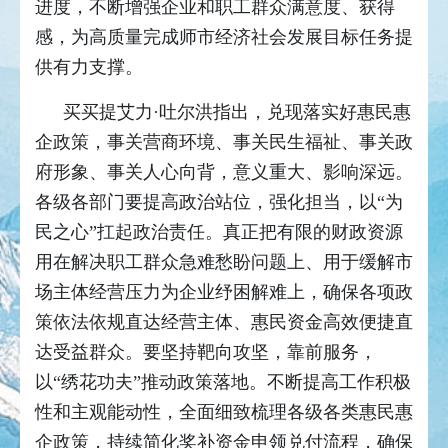
进度，不断增强企业和职工群众满意度、获得
感，为高质量完成师市经济社会发展目标任务提
供有力支撑。
买买提艾力·吐尔洪指出，兑现落实好惠民惠
企政策，事关营商环境、事关民生福祉、事关政
府形象、事关人心向背，意义重大、影响深远。
各级各部门要提高政治站位，强化担当，以“为
民之心”扛起政治责任。真正把有限的财政资源
用在解决职工群众急难愁盼问题上、用于缓解市
场主体经营压力为企业纾困解难上，确保各项政
策依法依规直达经营主体、惠民资金高效便捷直
达受益群众。要坚持靶向攻坚，靠前服务，
以“绣花功夫”推动政策落地。不断提高工作积极
性和主观能动性，全面细致梳理各级各类惠民惠
企政策，持续简化奖补资金申领兑付流程，确保