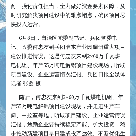
向，强化责任担当，全力做好资金要素保障，及
时研究解决项目建设中的难点堵点，确保项目尽
快投入运营。
6月8日，自治区党委副书记、兵团党委书
记、政委何忠友到兵团准东产业园调研重大项目
建设推进情况。这是何忠友来到2×60万千瓦煤
电机组、年产55万吨电解铝项目建设现场，听取
项目建设、企业运营情况汇报。兵团日报全媒体
记者 张鑫 摄
随后，何忠友来到2×60万千瓦煤电机组、年
产55万吨电解铝项目建设现场，并走进生产车
间、中控室等地，听取项目建设、企业运营情况
汇报，勉励企业要持续稳定产能、扩大投资，稳
步推动新建项目早日建成投产达效。不断优化生