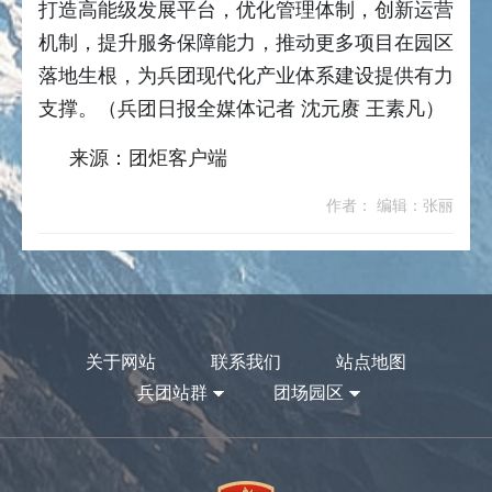
打造高能级发展平台，优化管理体制，创新运营
机制，提升服务保障能力，推动更多项目在园区
落地生根，为兵团现代化产业体系建设提供有力
支撑。（兵团日报全媒体记者 沈元赓 王素凡）
来源：团炬客户端
作者： 编辑：张丽
关于网站
联系我们
站点地图
兵团站群
团场园区