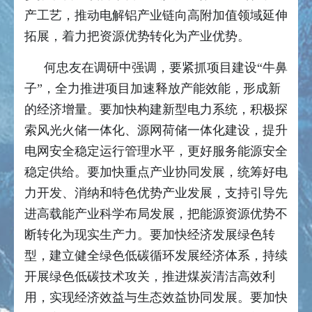
产工艺，推动电解铝产业链向高附加值领域延伸
拓展，着力把资源优势转化为产业优势。
何忠友在调研中强调，要紧抓项目建设“牛鼻
子”，全力推进项目加速释放产能效能，形成新
的经济增量。要加快构建新型电力系统，积极探
索风光火储一体化、源网荷储一体化建设，提升
电网安全稳定运行管理水平，更好服务能源安全
稳定供给。要加快重点产业协同发展，统筹好电
力开发、消纳和特色优势产业发展，支持引导先
进高载能产业科学布局发展，把能源资源优势不
断转化为现实生产力。要加快经济发展绿色转
型，建立健全绿色低碳循环发展经济体系，持续
开展绿色低碳技术攻关，推进煤炭清洁高效利
用，实现经济效益与生态效益协同发展。要加快