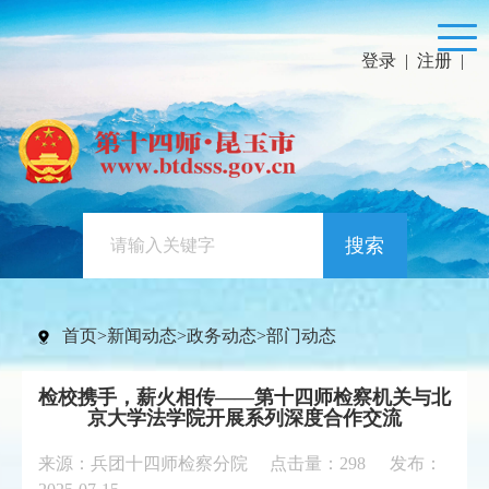
登录
|
注册
|
搜索
首页
>
新闻动态
>
政务动态
>
部门动态
检校携手，薪火相传——第十四师检察机关与北
京大学法学院开展系列深度合作交流
来源：兵团十四师检察分院 点击量：
298
发布：