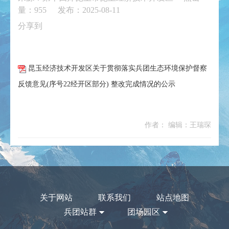
量：
955
发布：2025-08-11
分享到
昆玉经济技术开发区关于贯彻落实兵团生态环境保护督察
反馈意见(序号22经开区部分) 整改完成情况的公示
作者： 编辑：王瑞琛
关于网站
联系我们
站点地图
兵团站群
团场园区