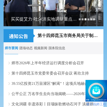
买买提艾力·吐尔洪实地调研重点项目建设工作
关于2026年第十四师昆玉市事业单位面向师市...
第十四师昆玉市商务局关于制作农特产品宣传...
师市要闻
团场动态
视频新闻
国务院信息
师市2026年上半年经济运行调度分析会召开
第十四师昆玉市党委常委会召开会议 蒋欣主持
39.55亿投资21万亩灌区“解渴”！这项兵地融合重大水利工程进度完成约30%
公平公正 万名学生去向当场揭晓——2026年有关省市新疆高中班录取开放日现场直击
文化润疆 非遗添彩丨目瑙纵歌燃动石河子 滇疆群众踏歌共舞
第十四师工程