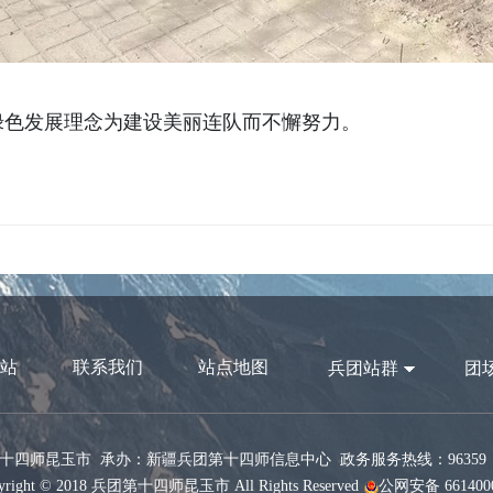
绿色发展理念为建设美丽连队而不懈努力。
站
联系我们
站点地图
兵团站群
团
十四师昆玉市 承办：新疆兵团第十四师信息中心 政务服务热线：96359 网
ight © 2018 兵团第十四师昆玉市 All Rights Reserved
公网安备 6614000