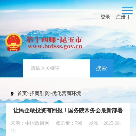
登录
|
注册
|
搜索
首页
>
招商引资
>
优化营商环境
让民企敢投资有回报！国务院常务会最新部署
来源：中国政府网 点击量：
798
发布：2025-09-
15