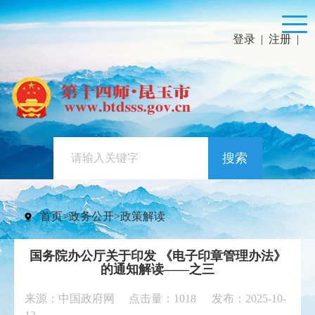
登录
|
注册
|
搜索
首页
>
政务公开
>
政策解读
国务院办公厅关于印发 《电子印章管理办法》
的通知解读——之三
来源：中国政府网 点击量：
1018
发布：2025-10-