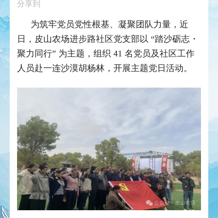
分享到
为筑牢党员党性根基、凝聚团队力量，近
日，皮山农场进步路社区党支部以 “踏沙砺志・
聚力同行” 为主题，组织 41 名党员及社区工作
人员赴一连沙漠胡杨林，开展主题党日活动。