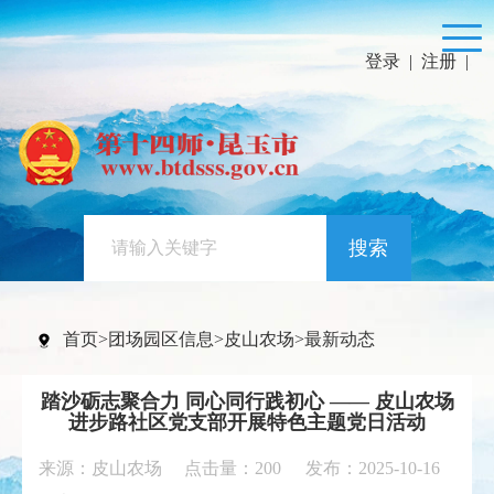
登录
|
注册
|
搜索
首页
>
团场园区信息
>
皮山农场
>
最新动态
踏沙砺志聚合力 同心同行践初心 —— 皮山农场
进步路社区党支部开展特色主题党日活动
来源：皮山农场 点击量：
200
发布：2025-10-16