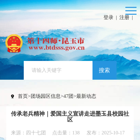
登录
|
注册
|
搜索
首页
>
团场园区信息
>
47团
>
最新动态
传承老兵精神｜爱国主义宣讲走进墨玉县校园社
区
来源：四十七团 点击量：
138
发布：2025-10-17