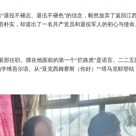
揣着“退役不褪志、退伍不褪色”的信念，毅然放弃了返回江
语朴实，却道出了一名共产党员和退役军人的初心与使命
团武装部任职。摆在他面前的第一个“拦路虎”是语言。二二
学维吾尔语。从“亚克西姆赛斯（你好）”“塔马克耶登咕