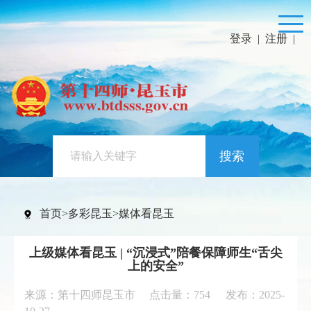
登录
|
注册
|
搜索
首页
>
多彩昆玉
>
媒体看昆玉
上级媒体看昆玉 | “沉浸式”陪餐保障师生“舌尖
上的安全”
来源：第十四师昆玉市 点击量：
754
发布：2025-