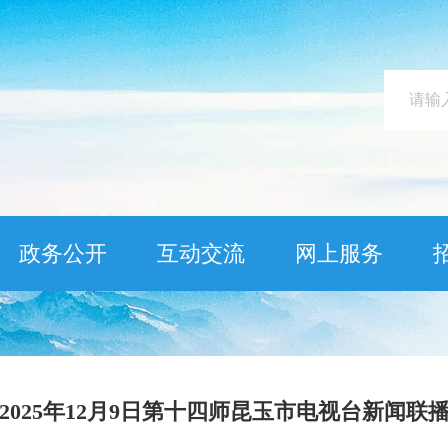
政务公开
互动交流
网上服务
2025年12月9日第十四师昆玉市电视台新闻联