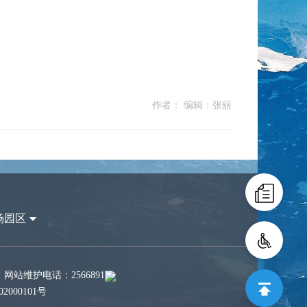
作者： 编辑：张丽
场园区
站维护电话：2566891
2000101号