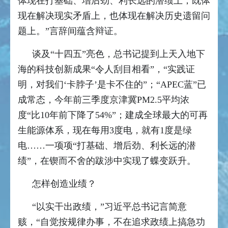
体现在打基础、增后劲、利长远的潜绩上；既体
现在解决现实矛盾上，也体现在解决历史遗留问
题上。”言辞间蕴含辩证。
谈及“十四五”亮色，总书记提到上天入地下
海的科技创新成果“令人刮目相看”，“实践证
明，对我们‘卡脖子’是卡不住的”；“APEC蓝”已
成常态，今年前三季度京津冀PM2.5平均浓
度“比10年前下降了54%”；建成全球最大的可再
生能源体系，现在每用3度电，就有1度是绿
电……一项项“打基础、增后劲、利长远的潜
绩”，在锲而不舍的跋涉中实现了蝶变跃升。
怎样创造业绩？
“以实干出政绩，”习近平总书记言简意
赅，“自觉按规律办事，不在追求政绩上搞急功