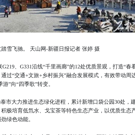
踏雪飞驰。 天山网-新疆日报记者 张婷 摄
G219、G331沿线“千里画廊”的12处优质景观，打造
通过“交通+文旅+乡村振兴”融合发展模式，有效带动周
季游”向“四季歌”转变。
勒泰市大力推进生态绿化进程，累计新增口袋公园30处，
，积极培育低氘水、戈宝茶等特色生态产业，以优质生态
强劲绿色动能。