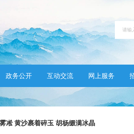
政务公开
互动交流
网上服务
现雾凇 黄沙裹着碎玉 胡杨缀满冰晶