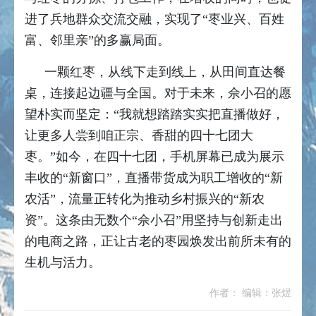
进了兵地群众交流交融，实现了“枣业兴、百姓
富、邻里亲”的多赢局面。
一颗红枣，从线下走到线上，从田间直达餐
桌，连接起边疆与全国。对于未来，佘小召的愿
望朴实而坚定：“我就想踏踏实实把直播做好，
让更多人尝到咱正宗、香甜的四十七团大
枣。”如今，在四十七团，手机屏幕已成为展示
丰收的“新窗口”，直播带货成为职工增收的“新
农活”，流量正转化为推动乡村振兴的“新农
资”。这条由无数个“佘小召”用坚持与创新走出
的电商之路，正让古老的枣园焕发出前所未有的
生机与活力。
作者： 编辑：张煜