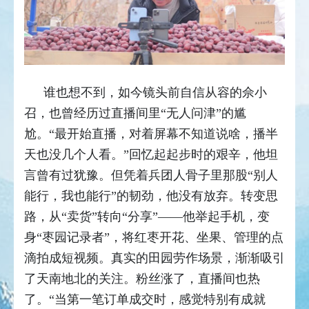
谁也想不到，如今镜头前自信从容的佘小
召，也曾经历过直播间里
“
无人问津
”
的尴
尬。
“
最开始直播，对着屏幕不知道说啥，播半
天也没几个人看。
”
回忆起起步时的艰辛，他坦
言曾有过犹豫。但凭着兵团人骨子里那股
“
别人
能行，我也能行
”
的韧劲，他没有放弃。转变思
路，从
“
卖货
”
转向
“
分享
”——
他举起手机，变
身
“
枣园记录者
”
，将红枣开花、坐果、管理的点
滴拍成短视频。真实的田园劳作场景，渐渐吸引
了天南地北的关注。粉丝涨了，直播间也热
了。
“
当第一笔订单成交时，感觉特别有成就