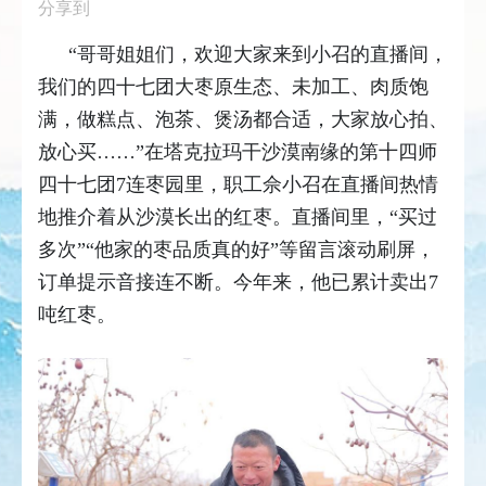
分享到
“哥哥姐姐们，欢迎大家来到小召的直播间，
我们的四十七团大枣原生态、未加工、肉质饱
满，做糕点、泡茶、煲汤都合适，大家放心拍、
放心买……”在塔克拉玛干沙漠南缘的第十四师
四十七团7连枣园里，职工佘小召在直播间热情
地推介着从沙漠长出的红枣。直播间里，“买过
多次”“他家的枣品质真的好”等留言滚动刷屏，
订单提示音接连不断。今年来，他已累计卖出7
吨红枣。