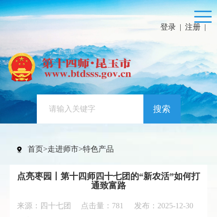
登录
|
注册
|
搜索
首页
>
走进师市
>
特色产品
点亮枣园丨第十四师四十七团的“新农活”如何打
通致富路
来源：四十七团 点击量：
781
发布：2025-12-30