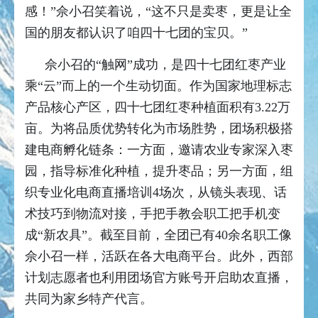
感！
”
佘小召笑着说，
“
这不只是卖枣，更是让全
国的朋友都认识了咱四十七团的宝贝。
”
佘小召的“触网”成功，是四十七团红枣产业
乘“云”而上的一个生动切面。作为国家地理标志
产品核心产区，四十七团红枣种植面积有3.22万
亩。为将品质优势转化为市场胜势，团场积极搭
建电商孵化链条：一方面，邀请农业专家深入枣
园，指导标准化种植，提升枣品；另一方面，组
织专业化电商直播培训4场次，从镜头表现、话
术技巧到物流对接，手把手教会职工把手机变
成“新农具”。截至目前，全团已有40余名职工像
佘小召一样，活跃在各大电商平台。此外，西部
计划志愿者也利用团场官方账号开启助农直播，
共同为家乡特产代言。