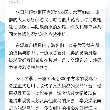
分享到
冬日的玛纳斯国家湿地公园，水面如镜，成
群的大天鹅悠然游弋，时而低头觅食，时而展翅
轻拍涟漪，与陆续前来的灰雁、绿头鸭等鸟类共
同为静谧的湿地注入盎然生机。
在观鸟台暖屋内，游客们一边品尝天鹅主题
的蛋糕与咖啡，一边欣赏窗外鸟类的灵动身姿；
摄影爱好者则聚集在暖屋一角，交流选片，熙攘
中洋溢着温馨与惬意。
今年冬季，一座面积达300平方米的观鸟台
暖屋正式启用，取代了原先简易的观鸟平台。暖
屋视野开阔，功能完善，游客透过大幅玻璃窗，
能清晰观赏天鹅及其他候鸟的身影，享受温暖而
舒适的观鸟时光。多次到访的摄影爱好者江国，