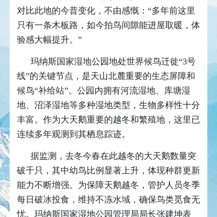
对比此地的今昔变化，不由感慨：“多年前这里
只有一条木板路，如今拍鸟间隙能进屋取暖，体
验感大幅提升。”
玛纳斯国家湿地公园地处世界候鸟迁徙“3号
线”的关键节点，是天山北麓重要的生态屏障和
候鸟“补给站”。公园内拥有河流湿地、库塘湿
地、沼泽湿地等多种湿地类型，生物多样性十分
丰富。作为大天鹅重要的越冬和繁殖地，这里已
连续多年观测到其栖息踪迹。
据监测，去冬今春在此越冬的大天鹅数量突
破千只，其中幼鸟比例显著上升，体现种群更新
能力不断增强。为保障天鹅越冬，管护人员冬季
每日破冰投食，维持不冻水域，确保鸟类觅食无
忧。玛纳斯国家湿地公园管理局局长张建坤表