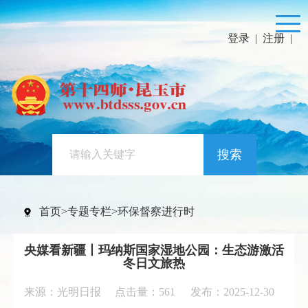
登录
|
注册
|
搜索
首页
>
专题专栏
>
环保督察进行时
央媒看新疆丨玛纳斯国家湿地公园：生态游激活
冬日文旅热
来源：光明日报 点击量：
561
发布：2025-12-30