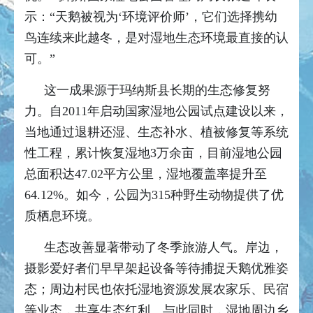
示：“天鹅被视为‘环境评价师’，它们选择携幼
鸟连续来此越冬，是对湿地生态环境最直接的认
可。”
这一成果源于玛纳斯县长期的生态修复努
力。自2011年启动国家湿地公园试点建设以来，
当地通过退耕还湿、生态补水、植被修复等系统
性工程，累计恢复湿地3万余亩，目前湿地公园
总面积达47.02平方公里，湿地覆盖率提升至
64.12%。如今，公园为315种野生动物提供了优
质栖息环境。
生态改善显著带动了冬季旅游人气。岸边，
摄影爱好者们早早架起设备等待捕捉天鹅优雅姿
态；周边村民也依托湿地资源发展农家乐、民宿
等业态，共享生态红利。与此同时，湿地周边乡