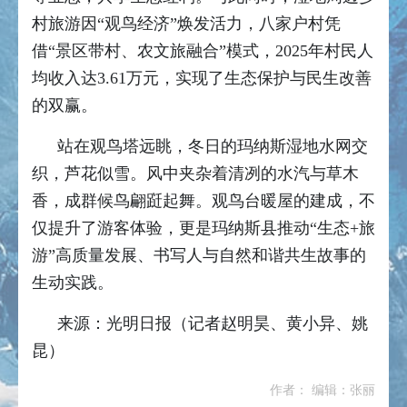
村旅游因“观鸟经济”焕发活力，八家户村凭
借“景区带村、农文旅融合”模式，2025年村民人
均收入达3.61万元，实现了生态保护与民生改善
的双赢。
站在观鸟塔远眺，冬日的玛纳斯湿地水网交
织，芦花似雪。风中夹杂着清冽的水汽与草木
香，成群候鸟翩跹起舞。观鸟台暖屋的建成，不
仅提升了游客体验，更是玛纳斯县推动“生态+旅
游”高质量发展、书写人与自然和谐共生故事的
生动实践。
来源：光明日报（记者赵明昊、黄小异、姚
昆）
作者： 编辑：张丽