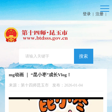
登录
|
注册
|
搜索
mg动画 ｜ “昆小枣”成长Vlog！
来源：第十四师昆玉市
发布：2026-01-04