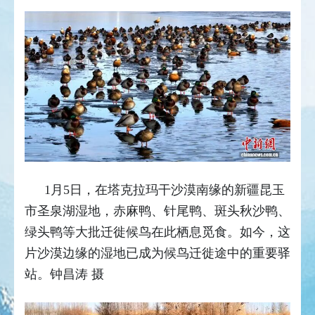
1月5日，在塔克拉玛干沙漠南缘的新疆昆玉
市圣泉湖湿地，赤麻鸭、针尾鸭、斑头秋沙鸭、
绿头鸭等大批迁徙候鸟在此栖息觅食。如今，这
片沙漠边缘的湿地已成为候鸟迁徙途中的重要驿
站。钟昌涛 摄