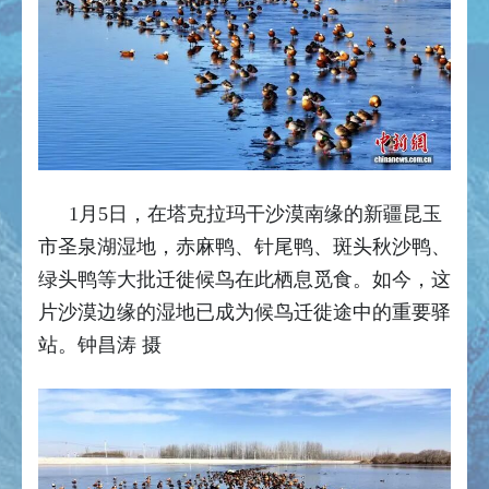
1月5日，在塔克拉玛干沙漠南缘的新疆昆玉
市圣泉湖湿地，赤麻鸭、针尾鸭、斑头秋沙鸭、
绿头鸭等大批迁徙候鸟在此栖息觅食。如今，这
片沙漠边缘的湿地已成为候鸟迁徙途中的重要驿
站。钟昌涛 摄