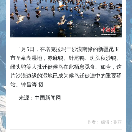
1月5日，在塔克拉玛干沙漠南缘的新疆昆玉
市圣泉湖湿地，赤麻鸭、针尾鸭、斑头秋沙鸭、
绿头鸭等大批迁徙候鸟在此栖息觅食。如今，这
片沙漠边缘的湿地已成为候鸟迁徙途中的重要驿
站。钟昌涛 摄
来源：中国新闻网
作者： 编辑：张丽