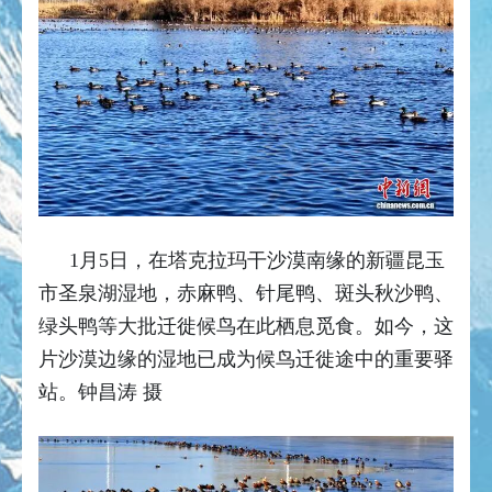
1月5日，在塔克拉玛干沙漠南缘的新疆昆玉
市圣泉湖湿地，赤麻鸭、针尾鸭、斑头秋沙鸭、
绿头鸭等大批迁徙候鸟在此栖息觅食。如今，这
片沙漠边缘的湿地已成为候鸟迁徙途中的重要驿
站。钟昌涛 摄