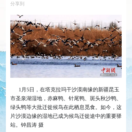
分享到
1月5日，在塔克拉玛干沙漠南缘的新疆昆玉
市圣泉湖湿地，赤麻鸭、针尾鸭、斑头秋沙鸭、
绿头鸭等大批迁徙候鸟在此栖息觅食。如今，这
片沙漠边缘的湿地已成为候鸟迁徙途中的重要驿
站。钟昌涛 摄