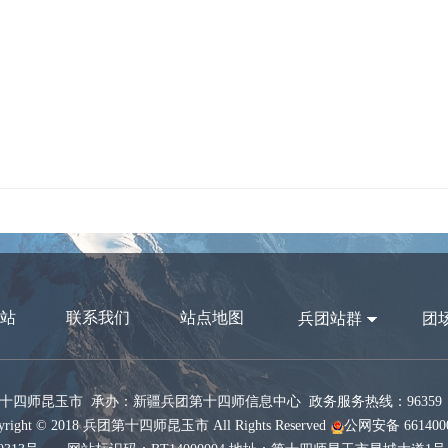
站
联系我们
站点地图
兵团站群
团
十四师昆玉市 承办：新疆兵团第十四师信息中心 政务服务热线：96359 网
ight © 2018 兵团第十四师昆玉市 All Rights Reserved
公网安备 6614000