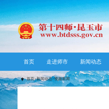
首页
走进师市
新闻动态
首页
>
新闻动态
>
视频新闻