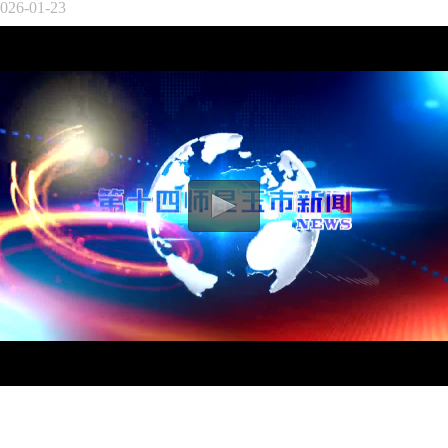
26-01-23