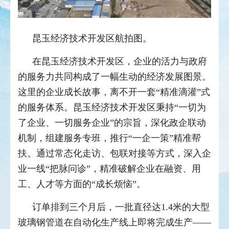
昆玉经济技术开发区航拍图。
在昆玉经济技术开发区，企业的活力与政府
的服务力共同构成了一幅生动的经济发展图景。
这里的企业成长故事，离不开一套“精准滴灌”式
的服务体系。昆玉经济技术开发区秉持“一切为
了企业、一切服务企业”的宗旨，深化政企联动
机制，组建服务专班，推行“一企一策”精准帮
扶。通过常态化走访、包联对接等方式，深入企
业一线“把脉问诊”，精准破解企业在融资、用
工、人才等方面的“成长烦恼”。
订单排到三个月后，一批直径达1.4米的大型
玻璃钢管道在自动化生产线上即将完成生产——