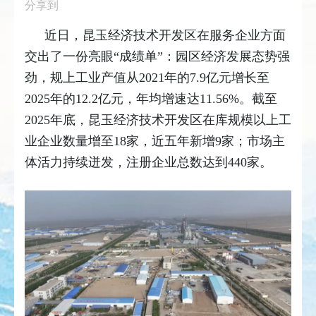
分享到
近日，昆玉经济技术开发区在服务企业方面
交出了一份亮眼“成绩单”：园区经济发展态势强
劲，规上工业产值从2021年的7.9亿元增长至
2025年的12.2亿元，年均增速达11.56%。截至
2025年底，昆玉经济技术开发区在库规模以上工
业企业数量增至18家，近五年新增9家；市场主
体活力持续迸发，注册企业总数达到440家。