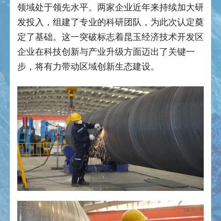
领域处于领先水平。两家企业近年来持续加大研
发投入，组建了专业的科研团队，为此次认定奠
定了基础。这一突破标志着昆玉经济技术开发区
企业在科技创新与产业升级方面迈出了关键一
步，将有力带动区域创新生态建设。