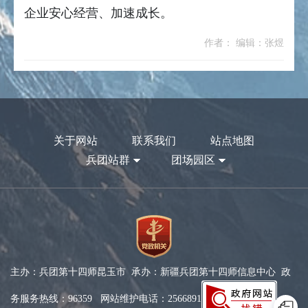
企业安心经营、加速成长。
作者： 编辑：张煜
关于网站
联系我们
站点地图
兵团站群
团场园区
主办：兵团第十四师昆玉市 承办：新疆兵团第十四师信息中心 政
务服务热线：96359 网站维护电话：2566891