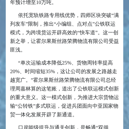
年预计增至10万吨。
依托宽轨铁路专用线优势，四师区块突破“满
列发车”限制，推出“小编组、点对点”公铁联运
模式，为跨境货运开辟高效的“快车道”。这一创
新之举，让霍尔果斯丝路荣腾物流有限公司受益
匪浅。
“单次运输成本降低25%、货物周转率提高
20%、时间缩短35%，这让公司的发展之路越走
越宽广。”霍尔果斯丝路荣腾物流有限公司总经
理周嘉林算的这笔账，道出了公铁联运模式创新
的重大意义。这一模式创新，为推进大宗货物运
输“公转铁”多式联运，促进兵团面向中亚国家物
贸一体化发展开辟了新通道。
口岸能级提升与通关创新，是畅通“双循