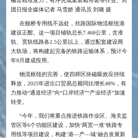
械臂精准发力，有序完成集装箱吊装等作业。兵
团日报全媒体记者 马雪娇 通讯员 刘璐 摄
在舰桥专用线不远处，丝路国际物流枢纽港
建设正酣。这一项目铺轨总长7.468公里，含准
轨、宽轨线路各2.5公里以上，通过配套建设两
大轨场，将构建起完备的铁路运输体系，预计今
年8月建成投用。
物流枢纽的完善，使四师区块磁吸效应持续
释放，2025年进出口贸易总额同比增长48%，有
力推动“通道经济”向“口岸经济”“产业经济”加速
转变。
“今年，我们将重点推进铁路作业区、海关监
管区等6个功能区建设，加快‘两宽一准’铁路专
用线等项目建设，构建‘港―产―城’融合发展新