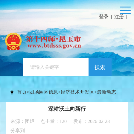
登录
|
注册
|
搜索
首页
>
团场园区信息
>
经济技术开发区
>
最新动态
深耕沃土向新行
来源：团炬 点击量：
120
发布：2026-02-28
分享到