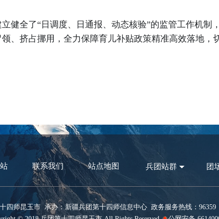
立健全了“日调度、日通报、动态核验”的监管工作机制
冒领、挤占挪用，全力保障育儿补贴政策精准高效落地，
站
联系我们
站点地图
兵团站群
团
十四师昆玉市 承办：新疆兵团第十四师信息中心 政务服务热线：96359 网
ight © 2018 兵团第十四师昆玉市 All Rights Reserved
公网安备 6614000