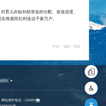
，对育儿补贴补助资金的分配、发放进度、
切实将惠民红利送达千家万户。
作者： 编辑：张丽
场园区
站维护电话：2566891
2000101号