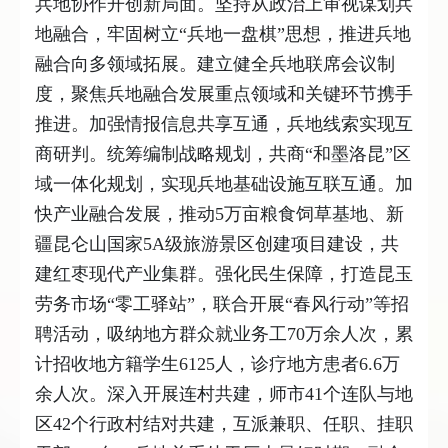
兵地协作开创新局面。坚持从政治上审视谋划兵
地融合，牢固树立“兵地一盘棋”思想，推进兵地
融合向多领域拓展。建立健全兵地联席会议制
度，聚焦兵地融合发展重点领域和关键环节携手
推进。加强情报信息共享互通，兵地线索实现互
商研判。统筹编制战略规划，共商“和墨洛昆”区
域一体化规划，实现兵地基础设施互联互通。加
快产业融合发展，推动5万亩粮食饲草基地、新
疆昆仑山国家5A级旅游景区创建项目建设，共
建红枣现代产业集群。强化民生保障，打造昆玉
劳务市场“零工驿站”，联合开展“春风行动”等招
聘活动，吸纳地方群众就业务工70万余人次，累
计招收地方籍学生6125人，诊疗地方患者6.6万
余人次。深入开展连村共建，师市41个连队与地
区42个行政村结对共建，互派兼职、任职、挂职