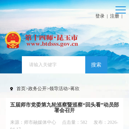
登录
|
注册
|
搜索
首页
>
政务公开
>
领导活动
>
蒋欣
五届师市党委第九轮巡察暨巡察“回头看”动员部
署会召开
来源：师市融媒体中心 点击量：
582
发布：2026-