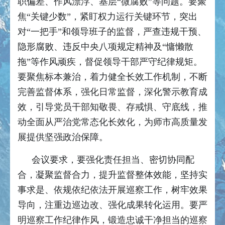
职偏差、作风漂浮、基层“微腐败”等问题。要聚
焦“关键少数”，紧盯权力运行关键环节，突出
对“一把手”和领导班子的监督，严查违规干预、
隐形腐败、违反中央八项规定精神及“慵懒散
拖”等作风顽疾，督促领导干部严守纪律规矩。
要聚焦标本兼治，着力健全长效工作机制，不断
完善监督体系，强化日常监督，深化警示教育成
效，引导党员干部知敬畏、存戒惧、守底线，推
动全面从严治党常态化长效化，为师市高质量发
展提供坚强政治保障。
会议要求，要强化责任担当、密切协同配
合，凝聚监督合力，提升监督整体效能，坚持实
事求是、依规依纪依法开展巡察工作，树牢效果
导向，注重边巡边改、强化成果转化运用。要严
明巡察工作纪律作风，锻造忠诚干净担当的巡察