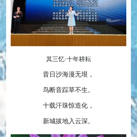
其三忆·十年耕耘
昔日沙海漫无垠，
鸟断音踪草不生。
十载汗珠惊造化，
新城拔地入云深。