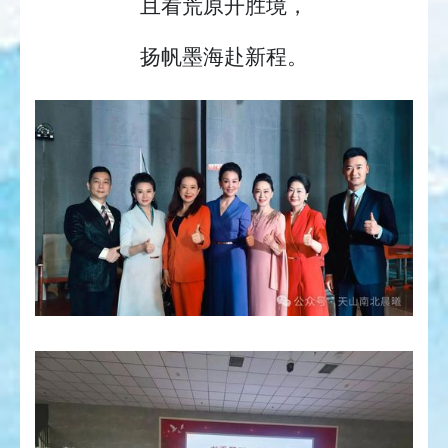
且看荒原开胜境，
扬帆墨海赴新程。