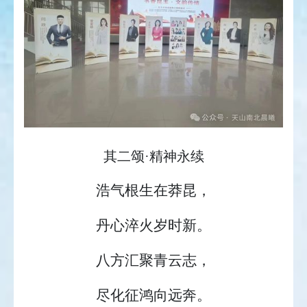
其二颂·精神永续
浩气根生在莽昆，
丹心淬火岁时新。
八方汇聚青云志，
尽化征鸿向远奔。