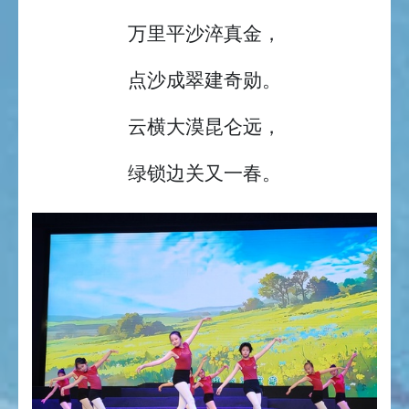
万里平沙淬真金，
点沙成翠建奇勋。
云横大漠昆仑远，
绿锁边关又一春。