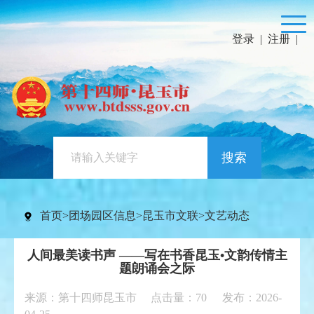
登录
|
注册
|
搜索
首页
>
团场园区信息
>
昆玉市文联
>
文艺动态
人间最美读书声 ——写在书香昆玉•文韵传情主
题朗诵会之际
来源：第十四师昆玉市 点击量：
70
发布：2026-