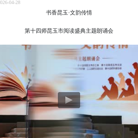
26-04-28
书香昆玉·文韵传情
第十四师昆玉市阅读盛典主题朗诵会