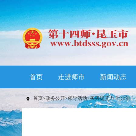
首页
走进师市
新闻动态
首页
>
政务公开
>
领导活动
>
买买提艾力·吐尔洪