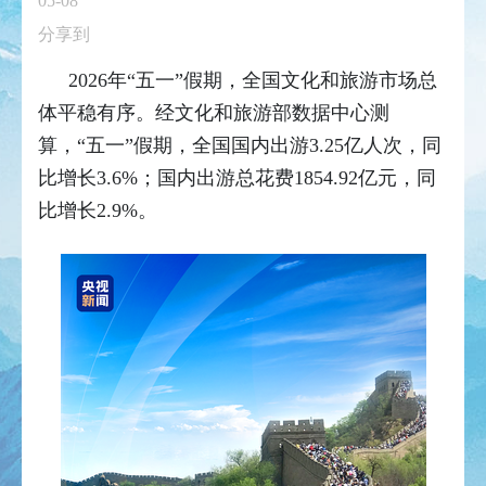
05-08
分享到
2026年“五一”假期，全国文化和旅游市场总
体平稳有序。经文化和旅游部数据中心测
算，“五一”假期，全国国内出游3.25亿人次，同
比增长3.6%；国内出游总花费1854.92亿元，同
比增长2.9%。