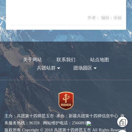
作者： 编辑：张丽
关于网站
联系我们
站点地图
兵团站群
团场园区
主办：兵团第十四师昆玉市 承办：新疆兵团第十四师信息中心 政
务服务热线：96359 网站维护电话：2566891
版权所有 Copyright © 2018 兵团第十四师昆玉市 All Rights Reserved