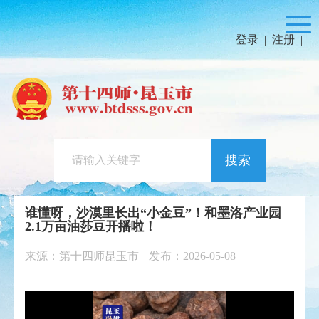
登录
|
注册
|
搜索
谁懂呀，沙漠里长出“小金豆”！和墨洛产业园
2.1万亩油莎豆开播啦！
来源：第十四师昆玉市
发布：2026-05-08