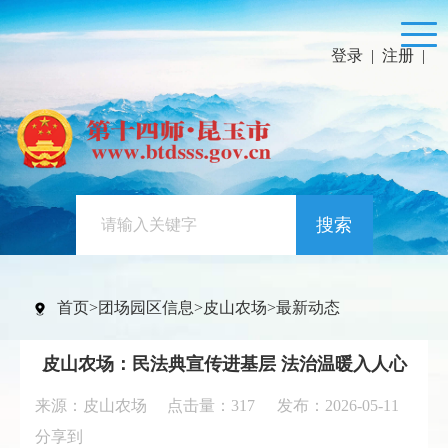
登录
|
注册
|
搜索
首页
>
团场园区信息
>
皮山农场
>
最新动态
皮山农场：民法典宣传进基层 法治温暖入人心
来源：皮山农场 点击量：
317
发布：2026-05-11
分享到