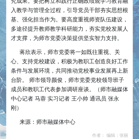
究成果。要把树立和践行正确政绩观学习教育融
入教学与管理全过程，引导党员干部夯实思想根
基、强化担当作为。要高度重视师资队伍建设，
多途径提升教师教学科研能力，夯实党校发展人
才支撑，为师市党委决策提供坚实智力支持。
蒋欣表示，师市党委将一如既往重视、关
心、支持党校建设，积极为教职工创造良好工作
条件与发展环境，共同推动党校事业发展再上新
台阶。 师市领导颜俊，师市党委党校领导班子
成员和教职工代表参加调研座谈。（师市融媒体
中心记者 马蓉 实习记者 王小帅 通讯员 张永
刚）
来源：师市融媒体中心
作者： 编辑：张丽