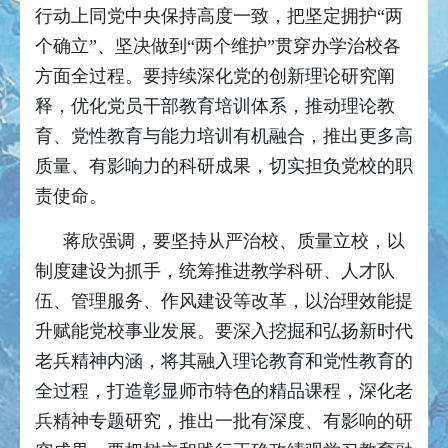
行动上同党中央保持高度一致，把坚定拥护“两
个确立”、坚决做到“两个维护”贯穿办学治校各
方面全过程。要持续深化党的创新理论研究阐
释，优化党员干部教育培训体系，推动理论教
育、党性教育与能力培训有机融合，推出更多高
质量、有影响力的科研成果，切实担负党校的职
责使命。
蒋欣强调，要坚持从严治校、质量立校，以
制度建设为抓手，统筹推进教学科研、人才队
伍、管理服务、作风建设等改革，以治理效能提
升赋能党校事业发展。要深入挖掘和弘扬新时代
老兵精神内涵，将其融入理论教育和党性教育的
全过程，打造彰显师市特色的精品课程，深化老
兵精神专题研究，推出一批有深度、有影响的研