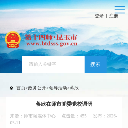
登录
|
注册
|
搜索
首页
>
政务公开
>
领导活动
>
蒋欣
蒋欣在师市党委党校调研
来源：师市融媒体中心 点击量：
455
发布：2026-
05-11