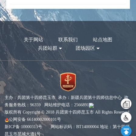
关于网站
联系我们
站点地图
兵团站群
团场园区
主办：兵团第十四师昆玉市 承办：新疆兵团第十四师信息中心 政
务服务热线：96359 网站维护电话：2566891
版权所有 Copyright © 2018 兵团第十四师昆玉市 All Rights Reserved
公网安备 66140002000101号
新ICP备 10000313号
网站标识码：BT14000004 地址：第十四师
昆玉市昆城大道1号