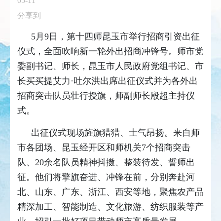
05-11
分享到
5月9日，第十四师昆玉市举行招商引资出征
仪式，全面吹响新一轮外出招商冲锋号。师市党
委副书记、师长，昆玉市人民政府党组书记、市
长买买提艾力·吐尔洪出席出征仪式并为各外出
招商突击队员壮行授旗，师副师长殷超主持仪
式。
出征仪式现场旌旗猎猎、士气昂扬。来自师
市各团场、昆玉经开区和师机关7个招商突击
队、20余名队员精神抖擞、整装待发、誓师出
征。他们将擎旗奋进、冲锋在前，分别奔赴河
北、山东、广东、浙江、西安等地，聚焦农产品
精深加工、智能制造、文化旅游、纺织服装等产