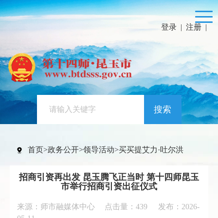
登录
|
注册
|
搜索
首页
>
政务公开
>
领导活动
>
买买提艾力·吐尔洪
招商引资再出发 昆玉腾飞正当时 第十四师昆玉
市举行招商引资出征仪式
来源：师市融媒体中心 点击量：
439
发布：2026-