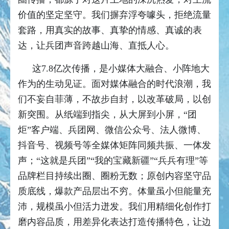
价值的坚定坚守。我们摒弃浮夸噱头，拒绝流量
套路，用真实的故事、真挚的情感、真诚的表
达，让兵团声音跨越山海、直抵人心。
这7.8亿次传播，是小媒体大融合、小阵地大
作为的生动见证。面对媒体融合的时代浪潮，我
们不妄自菲薄，不故步自封，以改革破局，以创
新突围。从纸端到指尖，从大屏到小屏，“团
炬”客户端、兵团网、微信公众号、法人微博、
抖音号、视频号等全媒体矩阵同频共振、一体发
声；“这就是兵团”“我的宝藏新疆”“兵兵有理”等
品牌栏目持续出圈、圈粉无数；原创内容坚守品
质底线，爆款产品层出不穷。体量虽小但能量充
沛，规模虽小但活力迸发。我们用精细化创作打
磨内容品质，用差异化表达打造传播特色，让边