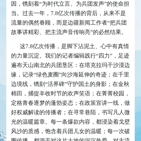
因，镌刻着“为时代立言、为兵团发声”的使命担
当。过去一年，7.8亿次传播的背后，从来不是
流量的偶然眷顾，而是边疆新闻工作者“把兵团
故事讲精彩、把主流声音传响亮”的必然结果。
这7.8亿次传播，是脚下沾泥土、心中有真情
的力量沉淀。我们的记者编辑践行“四力”，足迹
遍布天山南北的兵团垦区：在塔克拉玛干沙漠边
缘，记录“绿色麦圈”向沙海延伸的奇迹；在千里
边境线，镌刻“活界碑”守护国土的身影；在金秋
棉田，捕捉丰收时节的欢声笑语；在菁菁校园，
定格青春逐梦的蓬勃姿态；在政策宣讲一线，做
好权威解读的传播者；在寻常巷陌，书写凡人微
光的温暖篇章。每一条爆款内容，都浸染着戈壁
风沙的质感，饱含着兵团儿女的温暖；每一次破
圈传播，都源于对这片土地的深沉热爱，对主流