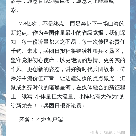
故事，愿意看见边疆巨变，愿意为正能量喝
彩。
7.8亿次，不是终点，而是奔赴下一场山海的
新起点。作为全国体量最小的省级党报，我们深
知，每一份流量都来之不易，每一次传播都责任
千钧。未来，兵团日报社将继续扎根兵团垦区，
坚守党报初心使命，以更饱满的热情、更务实的
作风、更创新的姿态，讲好新时代兵团故事，传
播好主流价值声音，让边疆党媒的点点微光，汇
聚成照亮时代的璀璨星河，在媒体融合的新征程
上，续写“小体量扛大流量、小阵地有大作为”的
崭新荣光！（兵团日报评论员）
来源：团炬客户端
作者： 编辑：张丽