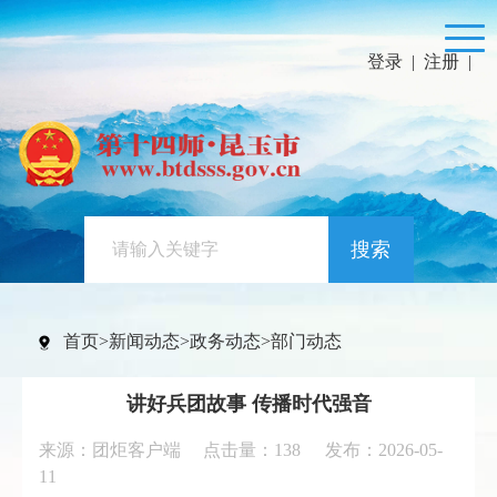
登录
|
注册
|
搜索
首页
>
新闻动态
>
政务动态
>
部门动态
讲好兵团故事 传播时代强音
来源：团炬客户端 点击量：
138
发布：2026-05-
11