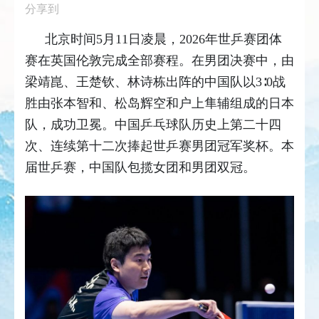
分享到
北京时间5月11日凌晨，2026年世乒赛团体
赛在英国伦敦完成全部赛程。在男团决赛中，由
梁靖崑、王楚钦、林诗栋出阵的中国队以3∶0战
胜由张本智和、松岛辉空和户上隼辅组成的日本
队，成功卫冕。中国乒乓球队历史上第二十四
次、连续第十二次捧起世乒赛男团冠军奖杯。本
届世乒赛，中国队包揽女团和男团双冠。