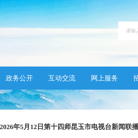
政务公开
互动交流
网上服务
2026年5月12日第十四师昆玉市电视台新闻联