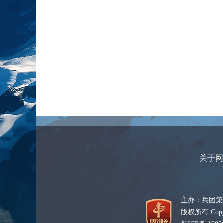
关于网
主办：兵团第
版权所有 Copyr